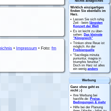
eichnis
•
Impressum
• Foto:
fm