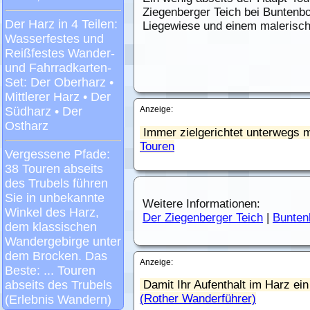
Ziegenberger Teich bei Buntenboc
Liegewiese und einem malerisch
Anzeige:
Immer zielgerichtet unterwegs m
Touren
Weitere Informationen:
Der Ziegenberger Teich
|
Bunten
Anzeige:
Damit Ihr Aufenthalt im Harz ein 
(Rother Wanderführer)