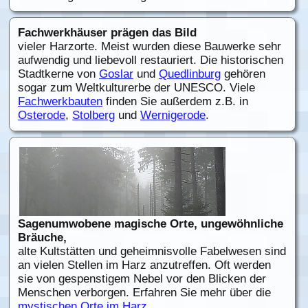
Fachwerkhäuser prägen das Bild
vieler Harzorte. Meist wurden diese Bauwerke sehr
aufwendig und liebevoll restauriert. Die historischen
Stadtkerne von
Goslar
und
Quedlinburg
gehören
sogar zum Weltkulturerbe der UNESCO. Viele
Fachwerkbauten
finden Sie außerdem z.B. in
Osterode
,
Stolberg
und
Wernigerode
.
Sagenumwobene magische Orte, ungewöhnliche
Bräuche,
alte Kultstätten und geheimnisvolle Fabelwesen sind
an vielen Stellen im Harz anzutreffen. Oft werden
sie von gespenstigem Nebel vor den Blicken der
Menschen verborgen. Erfahren Sie mehr über die
mystischen Orte im Harz
.