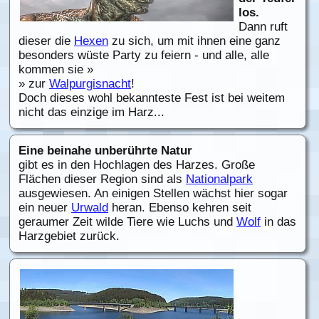
los.
Dann ruft
dieser die
Hexen
zu sich, um mit ihnen eine ganz
besonders wüste Party zu feiern - und alle, alle
kommen sie »
» zur
Walpurgisnacht
!
Doch dieses wohl bekannteste Fest ist bei weitem
nicht das einzige im Harz...
Eine beinahe unberührte Natur
gibt es in den Hochlagen des Harzes. Große
Flächen dieser Region sind als
Nationalpark
ausgewiesen. An einigen Stellen wächst hier sogar
ein neuer
Urwald
heran. Ebenso kehren seit
geraumer Zeit wilde Tiere wie Luchs und
Wolf
in das
Harzgebiet zurück.