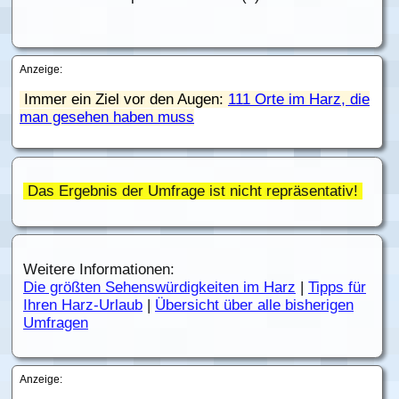
Anzeige:
Immer ein Ziel vor den Augen:
111 Orte im Harz, die
man gesehen haben muss
Das Ergebnis der Umfrage ist nicht repräsentativ!
Weitere Informationen:
Die größten Sehenswürdigkeiten im Harz
|
Tipps für
Ihren Harz-Urlaub
|
Übersicht über alle bisherigen
Umfragen
Anzeige: