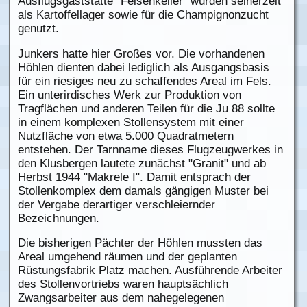
Ausflugsgaststätte "Felsenkeller" wurden seinerzeit
als Kartoffellager sowie für die Champignonzucht
genutzt.
Junkers hatte hier Großes vor. Die vorhandenen
Höhlen dienten dabei lediglich als Ausgangsbasis
für ein riesiges neu zu schaffendes Areal im Fels.
Ein unterirdisches Werk zur Produktion von
Tragflächen und anderen Teilen für die Ju 88 sollte
in einem komplexen Stollensystem mit einer
Nutzfläche von etwa 5.000 Quadratmetern
entstehen. Der Tarnname dieses Flugzeugwerkes in
den Klusbergen lautete zunächst "Granit" und ab
Herbst 1944 "Makrele I". Damit entsprach der
Stollenkomplex dem damals gängigen Muster bei
der Vergabe derartiger verschleiernder
Bezeichnungen.
Die bisherigen Pächter der Höhlen mussten das
Areal umgehend räumen und der geplanten
Rüstungsfabrik Platz machen. Ausführende Arbeiter
des Stollenvortriebs waren hauptsächlich
Zwangsarbeiter aus dem nahegelegenen