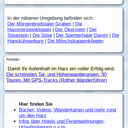
In der näheren Umgebung befinden sich:
Der Morgenbrodstaler Graben
|
Die
Hammersteinklippen
|
Der Okerstein
|
Der
Sösestein
|
Die Söse
|
Der Sperberhaier Damm
|
Die
Hanskühnenburg
|
Die Mönchskappenklippen
Anzeige:
Damit Ihr Aufenthalt im Harz ein voller Erfolg wird:
Die schönsten Tal- und Höhenwanderungen. 50
Touren. Mit GPS-Tracks (Rother Wanderführer)
Hier finden Sie
Bücher, Videos, Wanderkarten und mehr rund
um den Harz
Infos über Hotels und Ferienwohnungen,
Urlaubsplanung u.v.m.