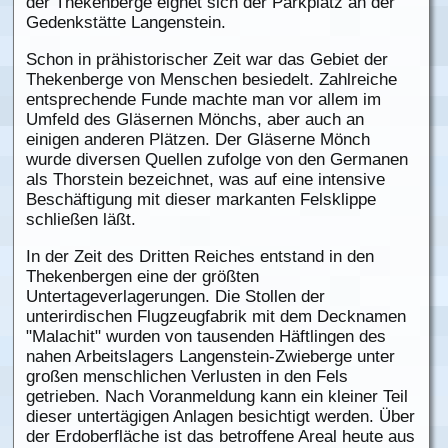
der Thekenberge eignet sich der Parkplatz an der
Gedenkstätte Langenstein.
Schon in prähistorischer Zeit war das Gebiet der
Thekenberge von Menschen besiedelt. Zahlreiche
entsprechende Funde machte man vor allem im
Umfeld des Gläsernen Mönchs, aber auch an
einigen anderen Plätzen. Der Gläserne Mönch
wurde diversen Quellen zufolge von den Germanen
als Thorstein bezeichnet, was auf eine intensive
Beschäftigung mit dieser markanten Felsklippe
schließen läßt.
In der Zeit des Dritten Reiches entstand in den
Thekenbergen eine der größten
Untertageverlagerungen. Die Stollen der
unterirdischen Flugzeugfabrik mit dem Decknamen
"Malachit" wurden von tausenden Häftlingen des
nahen Arbeitslagers Langenstein-Zwieberge unter
großen menschlichen Verlusten in den Fels
getrieben. Nach Voranmeldung kann ein kleiner Teil
dieser untertägigen Anlagen besichtigt werden. Über
der Erdoberfläche ist das betroffene Areal heute aus