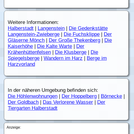
Weitere Informationen:
Halberstadt
|
Langenstein
|
Die Gedenkstätte
Langenstein-Zwieberge
|
Die Fuchsklippe
|
Der
Gläserne Mönch
|
Der Große Thekenberg
|
Die
Kaiserhöhe
|
Die Kalte Warte
|
Der
Krähenhüttenfelsen
|
Die Klusberge
|
Die
Spiegelsberge
|
Wandern im Harz
|
Berge im
Harzvorland
In der näheren Umgebung befinden sich:
Die Höhlenwohnungen
|
Der Hoppelberg
|
Börnecke
|
Der Goldbach
|
Das Verlorene Wasser
|
Der
Tiergarten Halberstadt
Anzeige: