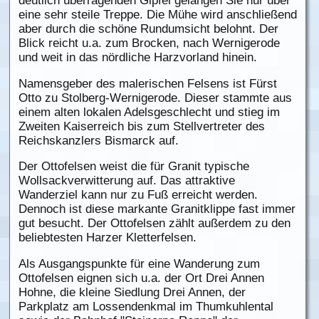
deutlich überragenden Gipfel gelangen Sie nur über
eine sehr steile Treppe. Die Mühe wird anschließend
aber durch die schöne Rundumsicht belohnt. Der
Blick reicht u.a. zum Brocken, nach Wernigerode
und weit in das nördliche Harzvorland hinein.
Namensgeber des malerischen Felsens ist Fürst
Otto zu Stolberg-Wernigerode. Dieser stammte aus
einem alten lokalen Adelsgeschlecht und stieg im
Zweiten Kaiserreich bis zum Stellvertreter des
Reichskanzlers Bismarck auf.
Der Ottofelsen weist die für Granit typische
Wollsackverwitterung auf. Das attraktive
Wanderziel kann nur zu Fuß erreicht werden.
Dennoch ist diese markante Granitklippe fast immer
gut besucht. Der Ottofelsen zählt außerdem zu den
beliebtesten Harzer Kletterfelsen.
Als Ausgangspunkte für eine Wanderung zum
Ottofelsen eignen sich u.a. der Ort Drei Annen
Hohne, die kleine Siedlung Drei Annen, der
Parkplatz am Lossendenkmal im Thumkuhlental