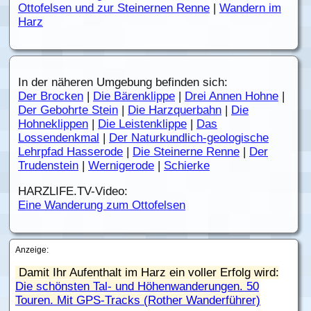
Ottofelsen und zur Steinernen Renne
|
Wandern im
Harz
In der näheren Umgebung befinden sich:
Der Brocken
|
Die Bärenklippe
|
Drei Annen Hohne
|
Der Gebohrte Stein
|
Die Harzquerbahn
|
Die
Hohneklippen
|
Die Leistenklippe
|
Das
Lossendenkmal
|
Der Naturkundlich-geologische
Lehrpfad Hasserode
|
Die Steinerne Renne
|
Der
Trudenstein
|
Wernigerode
|
Schierke
HARZLIFE.TV-Video:
Eine Wanderung zum Ottofelsen
Anzeige:
Damit Ihr Aufenthalt im Harz ein voller Erfolg wird:
Die schönsten Tal- und Höhenwanderungen. 50
Touren. Mit GPS-Tracks (Rother Wanderführer)