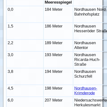
Meeresspiegel
0,0
184 Meter
Nordhausen Nord 
Bahnhofsplatz
1,5
186 Meter
Nordhausen
Hesseröder Straß
2,2
189 Meter
Nordhausen
Altentor
3,0
193 Meter
Nordhausen
Ricarda-Huch-
Straße
3,8
194 Meter
Nordhausen
Schurzfell
4,5
198 Meter
Nordhausen-
Krimderode
6,0
207 Meter
Niedersachswerfe
Herkulesmarkt