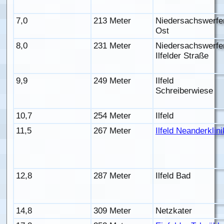
7,0
213 Meter
Niedersachswerfe
Ost
8,0
231 Meter
Niedersachswerfe
Ilfelder Straße
9,9
249 Meter
Ilfeld
Schreiberwiese
10,7
254 Meter
Ilfeld
11,5
267 Meter
Ilfeld Neanderklini
12,8
287 Meter
Ilfeld Bad
14,8
309 Meter
Netzkater