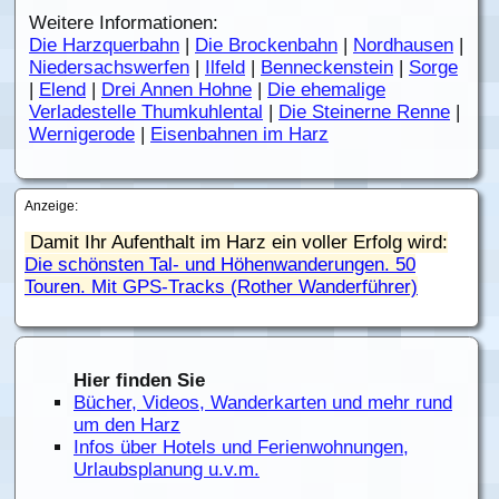
Weitere Informationen:
Die Harzquerbahn
|
Die Brockenbahn
|
Nordhausen
|
Niedersachswerfen
|
Ilfeld
|
Benneckenstein
|
Sorge
|
Elend
|
Drei Annen Hohne
|
Die ehemalige
Verladestelle Thumkuhlental
|
Die Steinerne Renne
|
Wernigerode
|
Eisenbahnen im Harz
Anzeige:
Damit Ihr Aufenthalt im Harz ein voller Erfolg wird:
Die schönsten Tal- und Höhenwanderungen. 50
Touren. Mit GPS-Tracks (Rother Wanderführer)
Hier finden Sie
Bücher, Videos, Wanderkarten und mehr rund
um den Harz
Infos über Hotels und Ferienwohnungen,
Urlaubsplanung u.v.m.