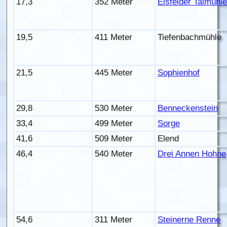
17,3
352 Meter
Eisfelder Talmühle
19,5
411 Meter
Tiefenbachmühle
21,5
445 Meter
Sophienhof
29,8
530 Meter
Benneckenstein
33,4
499 Meter
Sorge
41,6
509 Meter
Elend
46,4
540 Meter
Drei Annen Hohne
54,6
311 Meter
Steinerne Renne